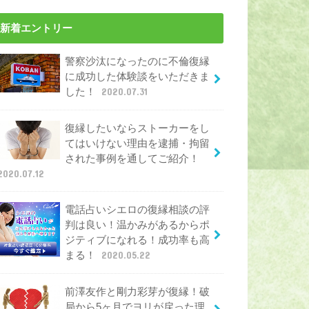
新着エントリー
警察沙汰になったのに不倫復縁
に成功した体験談をいただきま
した！
2020.07.31
復縁したいならストーカーをし
てはいけない理由を逮捕・拘留
された事例を通してご紹介！
2020.07.12
電話占いシエロの復縁相談の評
判は良い！温かみがあるからポ
ジティブになれる！成功率も高
まる！
2020.05.22
前澤友作と剛力彩芽が復縁！破
局から5ヶ月でヨリが戻った理