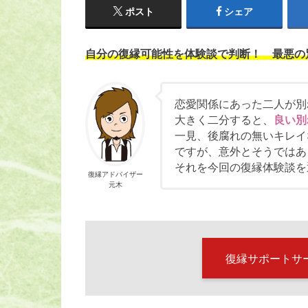
ポスト
シェア
自分の復縁可能性を体験談で判断！ 最悪の
恋愛関係にあった二人が別
大きく二分すると、
良い別
一見、後腐れの無いキレイ
ですが、意外とそうではあ
それを今回の復縁体験談を
復縁アドバイザー
元木
復縁サポートサ