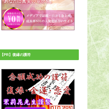
【PR】復縁の護符