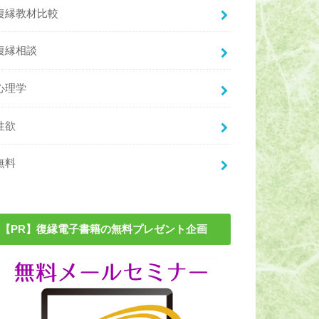
復縁教材比較
復縁相談
心理学
性欲
無料
【PR】復縁電子書籍の無料プレゼント企画