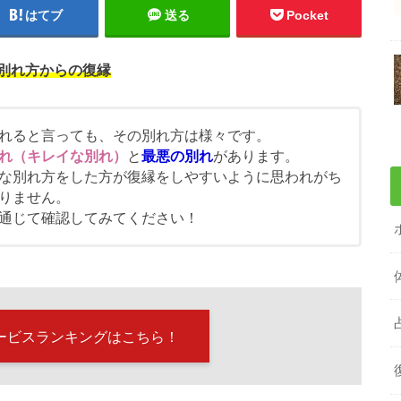
はてブ
送る
Pocket
別れ方からの復縁
れると言っても、その別れ方は様々です。
れ（キレイな別れ）
と
最悪の別れ
があります。
な別れ方をした方が復縁をしやすいように思われがち
りません。
通じて確認してみてください！
ービスランキングはこちら！