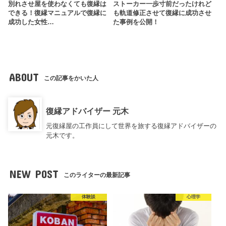
別れさせ屋を使わなくても復縁は
ストーカー一歩寸前だったけれど
できる！復縁マニュアルで復縁に
も軌道修正させて復縁に成功させ
成功した女性…
た事例を公開！
ABOUT
この記事をかいた人
復縁アドバイザー 元木
元復縁屋の工作員にして世界を旅する復縁アドバイザーの
元木です。
NEW POST
このライターの最新記事
体験談
心理学