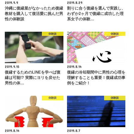
2019.9.9
2019.8.29
沖縄に復縁屋がなかったため復縁
割りに合う復縁を選んで実践し、
教材を購入して復活愛に挑んだ男
わずか2ヶ月で復縁に成功した理
性の体験談
系女子の体験…
体験談
体験談
2019.9.15
2019.8.14
復縁するためのLINEを学べば復
復縁の冷却期間中に男性の心理を
縁は可能!? 実際にヨリを戻せた
理解することも重要！復縁成功事
男性の体…
例をご紹介！
体験談
体験談
2019.8.14
2019.8.7