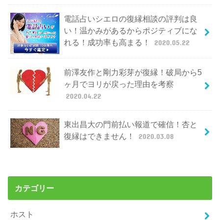
電話占いシエロの復縁相談の評判は良
い！温かみがあるからポジティブにな
れる！成功率も高まる！
2020.05.22
前澤友作と剛力彩芽が復縁！破局から5
ヶ月でヨリが戻った理由を考察
2020.04.22
東出昌大の門前払い報道で確信！杏と
復縁はできません！
2020.03.08
カテゴリー
ホスト