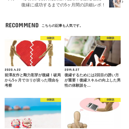
復縁に成功するまでの5ヶ月間の詳細レポ！
RECOMMEND
こちらの記事も人気です。
体験談
体験談
2020.4.22
2019.8.27
前澤友作と剛力彩芽が復縁！破局
復縁するためには2回目の誘い方
から5ヶ月でヨリが戻った理由を
が重要！復縁スキルの向上した男
考察
性の体験談を…
体験談
体験談