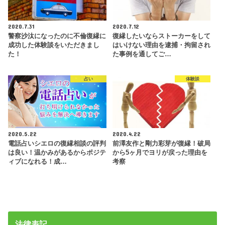
2020.7.31
2020.7.12
警察沙汰になったのに不倫復縁に
復縁したいならストーカーをして
成功した体験談をいただきまし
はいけない理由を逮捕・拘留され
た！
た事例を通してご…
占い
体験談
2020.5.22
2020.4.22
電話占いシエロの復縁相談の評判
前澤友作と剛力彩芽が復縁！破局
は良い！温かみがあるからポジテ
から5ヶ月でヨリが戻った理由を
ィブになれる！成…
考察
法律表記