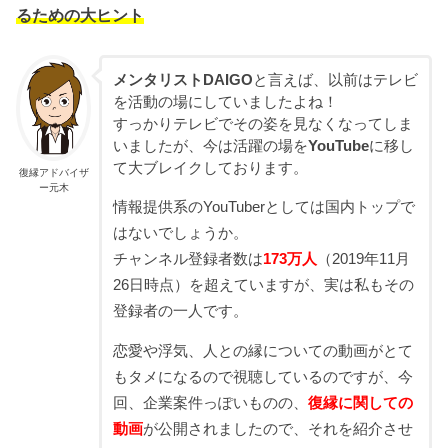
るための大ヒント
メンタリストDAIGO
と言えば、以前はテレビ
を活動の場にしていましたよね！
すっかりテレビでその姿を見なくなってしま
いましたが、今は活躍の場を
YouTube
に移し
て大ブレイクしております。
復縁アドバイザ
ー元木
情報提供系のYouTuberとしては国内トップで
はないでしょうか。
チャンネル登録者数は
173万人
（2019年11月
26日時点）を超えていますが、実は私もその
登録者の一人です。
恋愛や浮気、人との縁についての動画がとて
もタメになるので視聴しているのですが、今
回、企業案件っぽいものの、
復縁に関しての
動画
が公開されましたので、それを紹介させ