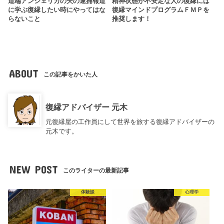
道端アンジェリカの夫の逮捕報道
精神状態が不安定な人の復縁には
に学ぶ復縁したい時にやってはな
復縁マインドプログラムＦＭＰを
らないこと
推奨します！
ABOUT
この記事をかいた人
復縁アドバイザー 元木
元復縁屋の工作員にして世界を旅する復縁アドバイザーの
元木です。
NEW POST
このライターの最新記事
体験談
心理学