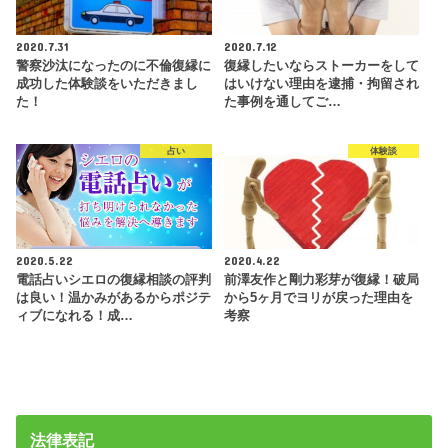
2020.7.31
2020.7.12
警察沙汰になったのに不倫復縁に
復縁したいならストーカーをして
成功した体験談をいただきまし
はいけない理由を逮捕・拘留され
た！
た事例を通してご…
占い
体験談
2020.5.22
2020.4.22
電話占いシエロの復縁相談の評判
前澤友作と剛力彩芽が復縁！破局
は良い！温かみがあるからポジテ
から5ヶ月でヨリが戻った理由を
ィブになれる！成…
考察
法律表記