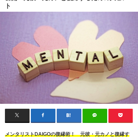
ト
メンタリストDAIGOの復縁術！ 元彼・元カノと復縁す