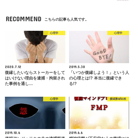
RECOMMEND
こちらの記事も人気です。
心理学
心理学
2020.7.12
2019.5.30
復縁したいならストーカーをして
「いつか復縁しよう！」という人
はいけない理由を逮捕・拘留され
の心理とは!? 本当に復縁でき
た事例を通し…
る!?
心理学
復縁教材比較
2019.10.6
2019.6.6