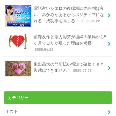
電話占いシエロの復縁相談の評判は良
い！温かみがあるからポジティブにな
れる！成功率も高まる！
2020.05.22
前澤友作と剛力彩芽が復縁！破局から5
ヶ月でヨリが戻った理由を考察
2020.04.22
東出昌大の門前払い報道で確信！杏と
復縁はできません！
2020.03.08
カテゴリー
ホスト