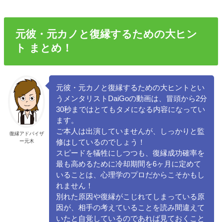
元彼・元カノと復縁するための大ヒン
ト まとめ！
元彼・元カノと復縁するための大ヒントとい
うメンタリストDaiGoの動画は、冒頭から2分
30秒まではとてもタメになる内容になってい
ます。
ご本人は出演していませんが、しっかりと監
復縁アドバイザ
ー元木
修はしているのでしょう！
スピードを犠牲にしつつも、復縁成功確率を
最も高めるために冷却期間を6ヶ月に定めて
いることは、心理学のプロだからこそかもし
れません！
別れた原因や復縁がこじれてしまっている原
因が、相手の考えていることを読み間違えて
いたと自覚しているのであれば見ておくこと