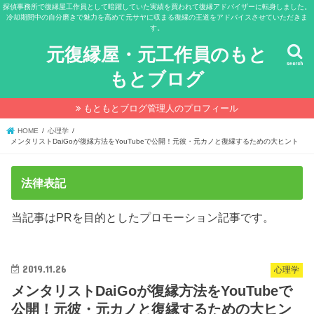
探偵事務所で復縁屋工作員として暗躍していた実績を買われて復縁アドバイザーに転身しました。
冷却期間中の自分磨きで魅力を高めて元サヤに収まる復縁の王道をアドバイスさせていただきま
す。
元復縁屋・元工作員のもと
search
もとブログ
もともとブログ管理人のプロフィール
HOME
心理学
メンタリストDaiGoが復縁方法をYouTubeで公開！元彼・元カノと復縁するための大ヒント
法律表記
当記事はPRを目的としたプロモーション記事です。
2019.11.26
心理学
メンタリストDaiGoが復縁方法をYouTubeで
公開！元彼・元カノと復縁するための大ヒン