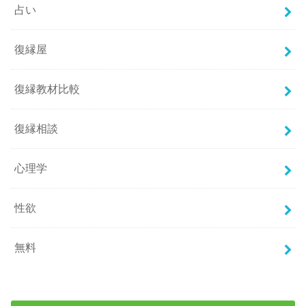
占い
復縁屋
復縁教材比較
復縁相談
心理学
性欲
無料