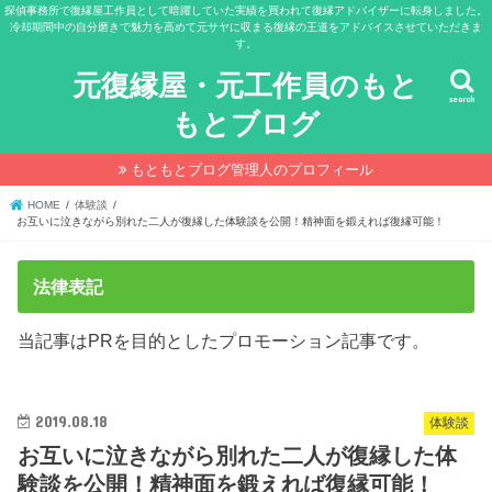
探偵事務所で復縁屋工作員として暗躍していた実績を買われて復縁アドバイザーに転身しました。
冷却期間中の自分磨きで魅力を高めて元サヤに収まる復縁の王道をアドバイスさせていただきま
す。
元復縁屋・元工作員のもと
search
もとブログ
もともとブログ管理人のプロフィール
HOME
体験談
お互いに泣きながら別れた二人が復縁した体験談を公開！精神面を鍛えれば復縁可能！
法律表記
当記事はPRを目的としたプロモーション記事です。
2019.08.18
体験談
お互いに泣きながら別れた二人が復縁した体
験談を公開！精神面を鍛えれば復縁可能！