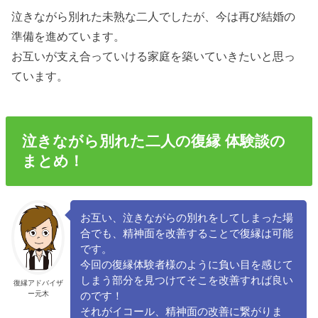
泣きながら別れた未熟な二人でしたが、今は再び結婚の
準備を進めています。
お互いが支え合っていける家庭を築いていきたいと思っ
ています。
泣きながら別れた二人の復縁 体験談の
まとめ！
お互い、泣きながらの別れをしてしまった場
合でも、精神面を改善することで復縁は可能
です。
今回の復縁体験者様のように負い目を感じて
しまう部分を見つけてそこを改善すれば良い
復縁アドバイザ
ー元木
のです！
それがイコール、精神面の改善に繋がりま