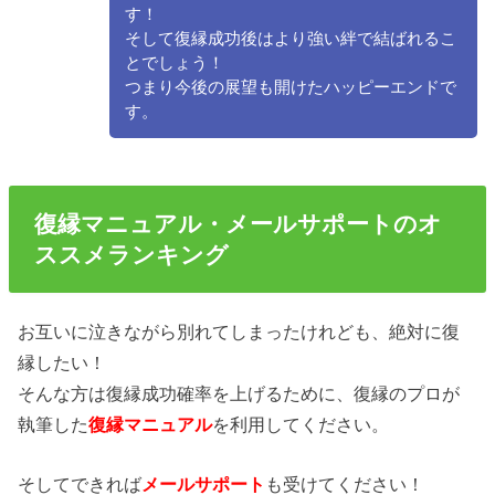
す！
そして復縁成功後はより強い絆で結ばれるこ
とでしょう！
つまり今後の展望も開けたハッピーエンドで
す。
復縁マニュアル・メールサポートのオ
ススメランキング
お互いに泣きながら別れてしまったけれども、絶対に復
縁したい！
そんな方は復縁成功確率を上げるために、復縁のプロが
執筆した
復縁マニュアル
を利用してください。
そしてできれば
メールサポート
も受けてください！