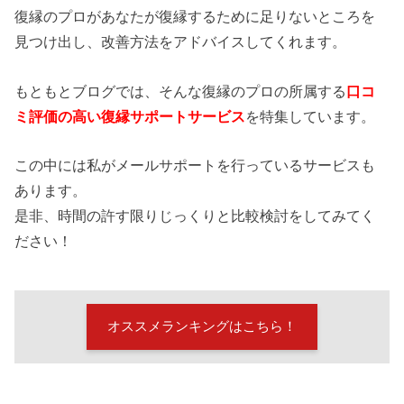
復縁のプロがあなたが復縁するために足りないところを
見つけ出し、改善方法をアドバイスしてくれます。
もともとブログでは、そんな復縁のプロの所属する
口コ
ミ評価の高い復縁サポートサービス
を特集しています。
この中には私がメールサポートを行っているサービスも
あります。
是非、時間の許す限りじっくりと比較検討をしてみてく
ださい！
オススメランキングはこちら！