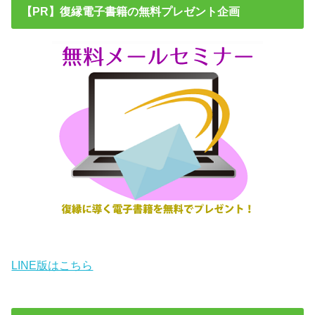
【PR】復縁電子書籍の無料プレゼント企画
LINE版はこちら