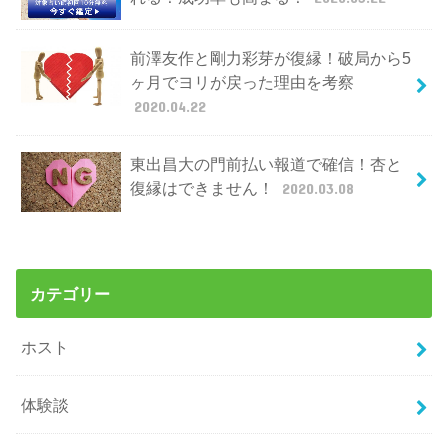
前澤友作と剛力彩芽が復縁！破局から5
ヶ月でヨリが戻った理由を考察
2020.04.22
東出昌大の門前払い報道で確信！杏と
復縁はできません！
2020.03.08
カテゴリー
ホスト
体験談