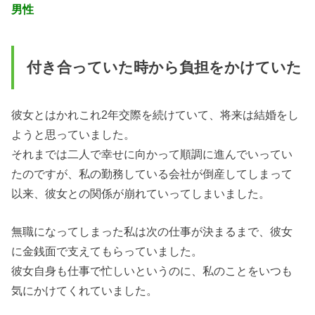
男性
付き合っていた時から負担をかけていた
彼女とはかれこれ2年交際を続けていて、将来は結婚をし
ようと思っていました。
それまでは二人で幸せに向かって順調に進んでいってい
たのですが、私の勤務している会社が倒産してしまって
以来、彼女との関係が崩れていってしまいました。
無職になってしまった私は次の仕事が決まるまで、彼女
に金銭面で支えてもらっていました。
彼女自身も仕事で忙しいというのに、私のことをいつも
気にかけてくれていました。