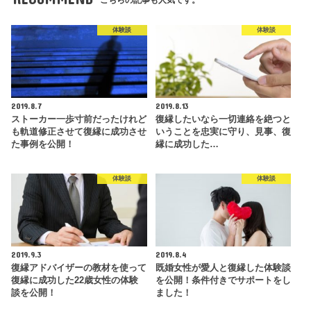
体験談
体験談
2019.8.7
2019.8.13
ストーカー一歩寸前だったけれど
復縁したいなら一切連絡を絶つと
も軌道修正させて復縁に成功させ
いうことを忠実に守り、見事、復
た事例を公開！
縁に成功した…
体験談
体験談
2019.9.3
2019.8.4
復縁アドバイザーの教材を使って
既婚女性が愛人と復縁した体験談
復縁に成功した22歳女性の体験
を公開！条件付きでサポートをし
談を公開！
ました！