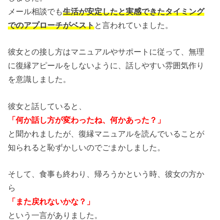
メール相談でも
生活が安定したと実感できたタイミング
でのアプローチがベスト
と言われていました。
彼女との接し方はマニュアルやサポートに従って、無理
に復縁アピールをしないように、話しやすい雰囲気作り
を意識しました。
彼女と話していると、
「何か話し方が変わったね、何かあった？」
と聞かれましたが、復縁マニュアルを読んでいることが
知られると恥ずかしいのでごまかしました。
そして、食事も終わり、帰ろうかという時、彼女の方か
ら
「また戻れないかな？」
という一言がありました。