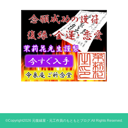
©Copyright2026
元復縁屋・元工作員のもともとブログ
.All Rights Reserved.