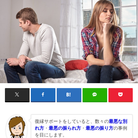
復縁サポートをしていると、数々の
最悪な別
れ方
・
最悪の振られ方
・
最悪の振り方
の事例
を目にします。