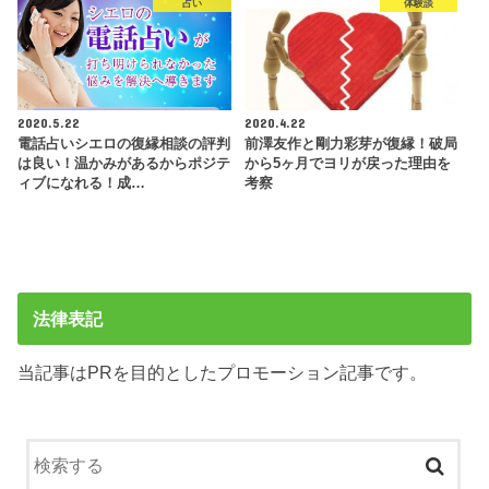
占い
体験談
2020.5.22
2020.4.22
電話占いシエロの復縁相談の評判
前澤友作と剛力彩芽が復縁！破局
は良い！温かみがあるからポジテ
から5ヶ月でヨリが戻った理由を
ィブになれる！成…
考察
法律表記
当記事はPRを目的としたプロモーション記事です。