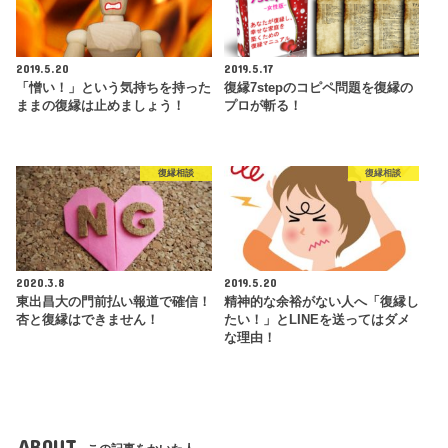
2019.5.20
2019.5.17
「憎い！」という気持ちを持った
復縁7stepのコピペ問題を復縁の
ままの復縁は止めましょう！
プロが斬る！
復縁相談
復縁相談
2020.3.8
2019.5.20
東出昌大の門前払い報道で確信！
精神的な余裕がない人へ「復縁し
杏と復縁はできません！
たい！」とLINEを送ってはダメ
な理由！
ABOUT