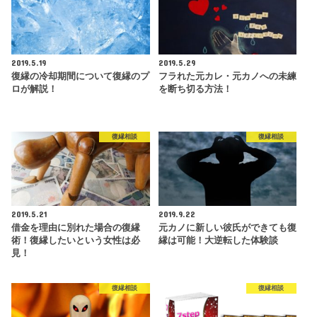
2019.5.19
2019.5.29
復縁の冷却期間について復縁のプ
フラれた元カレ・元カノへの未練
ロが解説！
を断ち切る方法！
復縁相談
復縁相談
2019.5.21
2019.9.22
借金を理由に別れた場合の復縁
元カノに新しい彼氏ができても復
術！復縁したいという女性は必
縁は可能！大逆転した体験談
見！
復縁相談
復縁相談