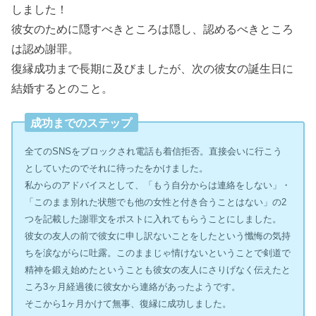
しました！
彼女のために隠すべきところは隠し、認めるべきところ
は認め謝罪。
復縁成功まで長期に及びましたが、次の彼女の誕生日に
結婚するとのこと。
成功までのステップ
全てのSNSをブロックされ電話も着信拒否。直接会いに行こう
としていたのでそれに待ったをかけました。
私からのアドバイスとして、「もう自分からは連絡をしない」・
「このまま別れた状態でも他の女性と付き合うことはない」の2
つを記載した謝罪文をポストに入れてもらうことにしました。
彼女の友人の前で彼女に申し訳ないことをしたという懺悔の気持
ちを涙ながらに吐露。このままじゃ情けないということで剣道で
精神を鍛え始めたということも彼女の友人にさりげなく伝えたと
ころ3ヶ月経過後に彼女から連絡があったようです。
そこから1ヶ月かけて無事、復縁に成功しました。