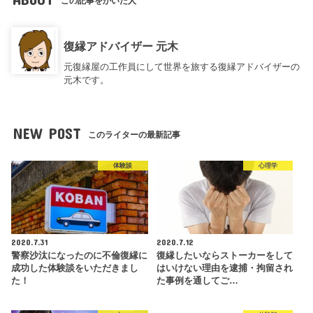
この記事をかいた人
復縁アドバイザー 元木
元復縁屋の工作員にして世界を旅する復縁アドバイザーの
元木です。
NEW POST
このライターの最新記事
体験談
心理学
2020.7.31
2020.7.12
警察沙汰になったのに不倫復縁に
復縁したいならストーカーをして
成功した体験談をいただきまし
はいけない理由を逮捕・拘留され
た！
た事例を通してご…