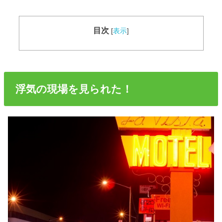
目次
[
表示
]
浮気の現場を見られた！