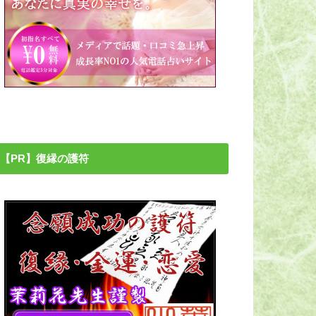
【PR】復縁の護符