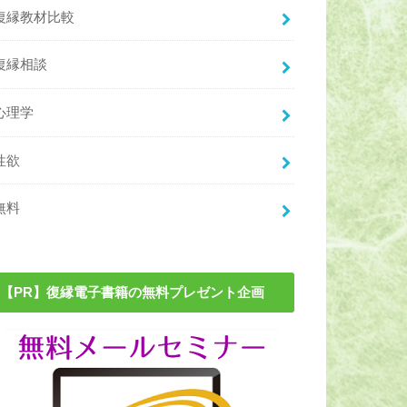
復縁教材比較
復縁相談
心理学
性欲
無料
【PR】復縁電子書籍の無料プレゼント企画