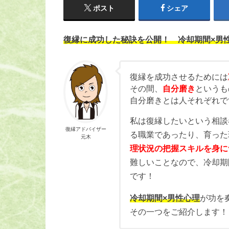
ポスト
シェア
復縁に成功した秘訣を公開！ 冷却期間×男
復縁を成功させるためには
その間、
自分磨き
というも
自分磨きとは人それぞれで
私は復縁したいという相談
復縁アドバイザー
る職業であったり、育った
元木
理状況の把握スキルを身に
難しいことなので、冷却期
です！
冷却期間×男性心理
が功を
その一つをご紹介します！