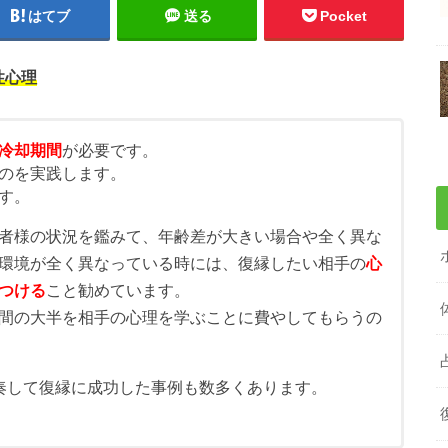
はてブ
送る
Pocket
性心理
冷却期間
が必要です。
のを実践します。
す。
者様の状況を鑑みて、年齢差が大きい場合や全く異な
環境が全く異なっている時には、復縁したい相手の
心
つける
こと勧めています。
間の大半を相手の心理を学ぶことに費やしてもらうの
奏して復縁に成功した事例も数多くあります。