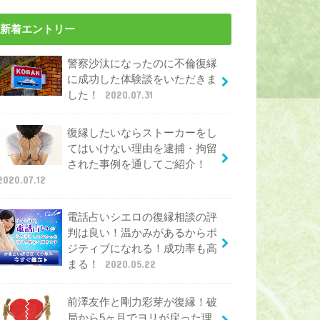
新着エントリー
警察沙汰になったのに不倫復縁
に成功した体験談をいただきま
した！
2020.07.31
復縁したいならストーカーをし
てはいけない理由を逮捕・拘留
された事例を通してご紹介！
2020.07.12
電話占いシエロの復縁相談の評
判は良い！温かみがあるからポ
ジティブになれる！成功率も高
まる！
2020.05.22
前澤友作と剛力彩芽が復縁！破
局から5ヶ月でヨリが戻った理