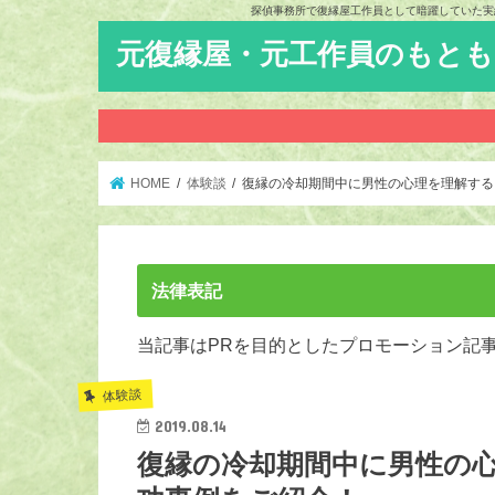
探偵事務所で復縁屋工作員として暗躍していた実
元復縁屋・元工作員のもと
HOME
体験談
復縁の冷却期間中に男性の心理を理解する
法律表記
当記事はPRを目的としたプロモーション記
体験談
2019.08.14
復縁の冷却期間中に男性の